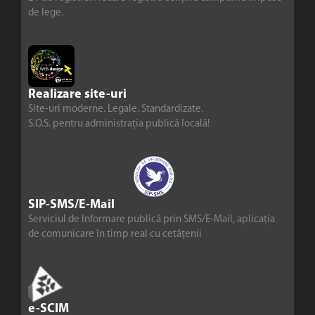
de lege.
Realizare site-uri
Site-uri moderne. Legale. Standardizate.
S.O.S. pentru administrația publică locală!
SIP-SMS/E-Mail
Serviciul de Informare publică prin SMS/E-Mail, aplicația
de comunicare în timp real cu cetățenii
e-SCIM