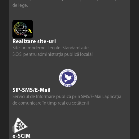
de lege.
Realizare site-uri
Site-uri moderne. Legale. Standardizate.
S.O.S. pentru administrația publică locală!
SIP-SMS/E-Mail
Serviciul de Informare publică prin SMS/E-Mail, aplicația
de comunicare în timp real cu cetățenii
e-SCIM