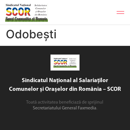
Odobești
Sindicatul Național al Salariaților
Comunelor și Orașelor din România – SCOR
Toată activitatea beneficiază de sprijinul
Secretariatului General Faxmedia
.