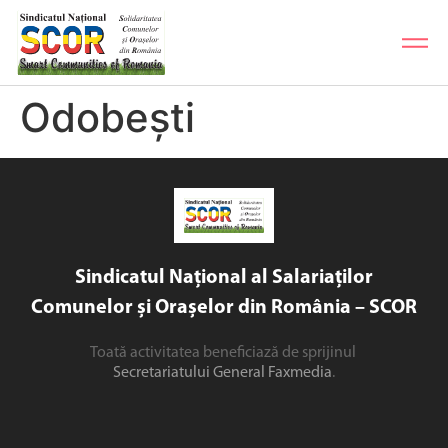
Odobești
Sindicatul Național al Salariaților
Comunelor și Orașelor din România – SCOR
Toată activitatea beneficiază de sprijinul
Secretariatului General Faxmedia
.