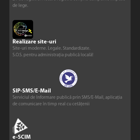
de lege.
Realizare site-uri
Site-uri moderne. Legale. Standardizate.
S.O.S. pentru administrația publică locală!
SIP-SMS/E-Mail
Serviciul de Informare publică prin SMS/E-Mail, aplicația
de comunicare în timp real cu cetățenii
e-SCIM