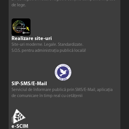
de lege.
Realizare site-uri
Site-uri moderne. Legale. Standardizate.
S.O.S. pentru administrația publică locală!
SIP-SMS/E-Mail
Serviciul de Informare publică prin SMS/E-Mail, aplicația
de comunicare în timp real cu cetățenii
e-SCIM