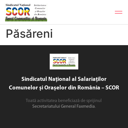
Păsăreni
Sindicatul Național al Salariaților
Comunelor și Orașelor din România – SCOR
Toată activitatea beneficiază de sprijinul
Secretariatului General Faxmedia
.