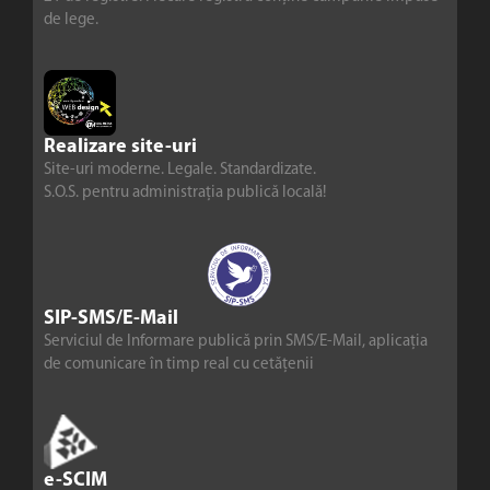
de lege.
Realizare site-uri
Site-uri moderne. Legale. Standardizate.
S.O.S. pentru administrația publică locală!
SIP-SMS/E-Mail
Serviciul de Informare publică prin SMS/E-Mail, aplicația
de comunicare în timp real cu cetățenii
e-SCIM