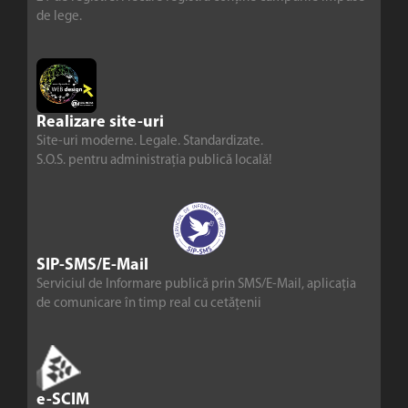
de lege.
Realizare site-uri
Site-uri moderne. Legale. Standardizate.
S.O.S. pentru administrația publică locală!
SIP-SMS/E-Mail
Serviciul de Informare publică prin SMS/E-Mail, aplicația
de comunicare în timp real cu cetățenii
e-SCIM