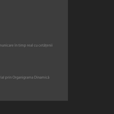
municare în timp real cu cetățenii
erial prin Organigrama Dinamică