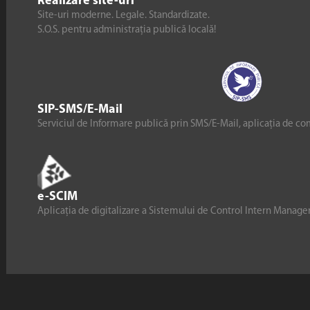
Realizare site-uri
Site-uri moderne. Legale. Standardizate.
S.O.S. pentru administrația publică locală!
SIP-SMS/E-Mail
Serviciul de Informare publică prin SMS/E-Mail, aplicația de co
e-SCIM
Aplicația de digitalizare a Sistemului de Control Intern Manag