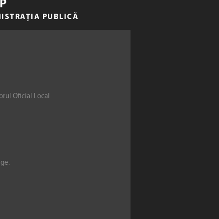
P
NISTRAȚIA PUBLICĂ
rul Oficial Local
ege.