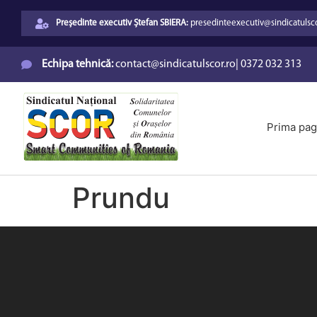
Președinte executiv Ștefan SBIERA:
presedinteexecutiv@sindicatulsco
Echipa tehnică:
contact@sindicatulscor.ro
|
0372 032 313
Prima pag
Prundu