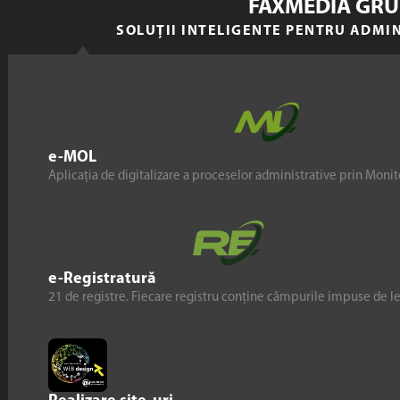
FAXMEDIA GRU
SOLUȚII INTELIGENTE PENTRU ADMI
e-MOL
Aplicația de digitalizare a proceselor administrative prin Monito
e-Registratură
21 de registre. Fiecare registru conține câmpurile impuse de l