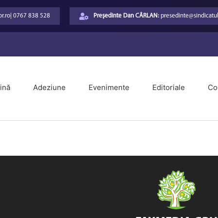
r.ro
|
0767 838 528
Președinte Dan CÂRLAN:
presedinte@sindicatul
ină
Adeziune
Evenimente
Editoriale
Co