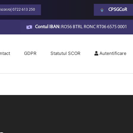
CPSGCoR
scor.ro
|
0722 613 250
Contul IBAN:
RO56 BTRL RONC RT06 6575 0001
ntact
GDPR
Statutul SCOR
Autentificare