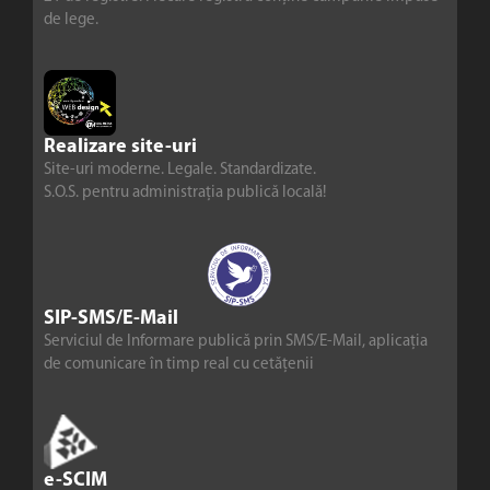
de lege.
Realizare site-uri
Site-uri moderne. Legale. Standardizate.
S.O.S. pentru administrația publică locală!
SIP-SMS/E-Mail
Serviciul de Informare publică prin SMS/E-Mail, aplicația
de comunicare în timp real cu cetățenii
e-SCIM