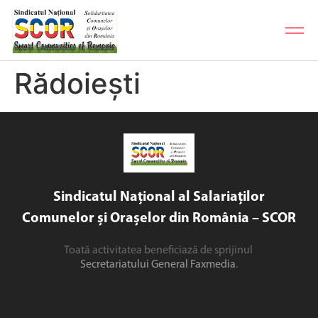
Rădoiești
Sindicatul Național al Salariaților
Comunelor și Orașelor din România – SCOR
Toată activitatea beneficiază de sprijinul
Secretariatului General Faxmedia
.