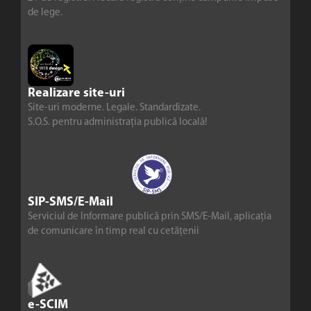
de lege.
Realizare site-uri
Site-uri moderne. Legale. Standardizate.
S.O.S. pentru administrația publică locală!
SIP-SMS/E-Mail
Serviciul de Informare publică prin SMS/E-Mail, aplicația
de comunicare în timp real cu cetățenii
e-SCIM