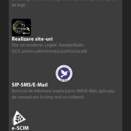
de lege.
Realizare site-uri
Site-uri moderne. Legale. Standardizate.
S.O.S. pentru administrația publică locală!
SIP-SMS/E-Mail
Serviciul de Informare publică prin SMS/E-Mail, aplicația
de comunicare în timp real cu cetățenii
e-SCIM