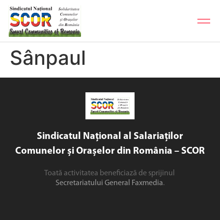
Sânpaul
Sindicatul Național al Salariaților
Comunelor și Orașelor din România – SCOR
Toată activitatea beneficiază de sprijinul
Secretariatului General Faxmedia
.