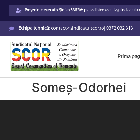
Președinte executiv Ștefan SBIERA:
presedinteexecutiv@sindicatulsco
Echipa tehnică:
contact@sindicatulscor.ro
|
0372 032 313
Prima pag
Someș-Odorhei