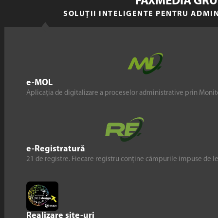
FAXMEDIA GRU
SOLUȚII INTELIGENTE PENTRU ADMI
e-MOL
Aplicația de digitalizare a proceselor administrative prin Monito
e-Registratură
21 de registre. Fiecare registru conține câmpurile impuse de l
Realizare site-uri