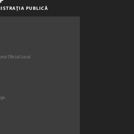
P
NISTRAȚIA PUBLICĂ
rul Oficial Local
ege.