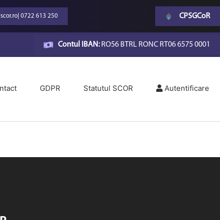
CPSGCoR
scor.ro
|
0722 613 250
Contul IBAN:
RO56 BTRL RONC RT06 6575 0001
ntact
GDPR
Statutul SCOR
Autentificare