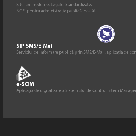
Site-uri moderne. Legale. Standardizate.
S.O.S. pentru administrația publică locală!
SIP-SMS/E-Mail
Serviciul de Informare publică prin SMS/E-Mail, aplicația de co
e-SCIM
Aplicația de digitalizare a Sistemului de Control Intern Manag