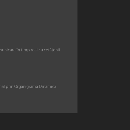
municare în timp real cu cetățenii
erial prin Organigrama Dinamică