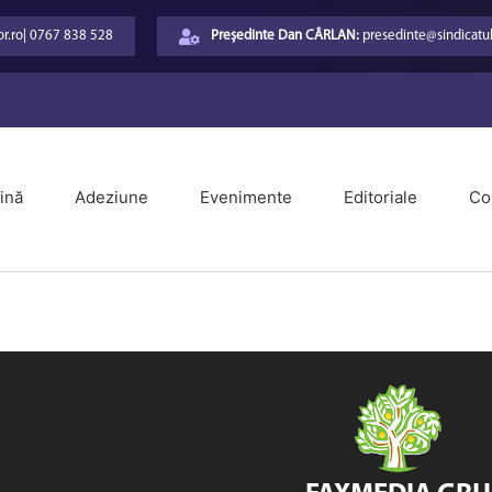
r.ro
|
0767 838 528
Președinte Dan CÂRLAN:
presedinte@sindicatul
ină
Adeziune
Evenimente
Editoriale
Co