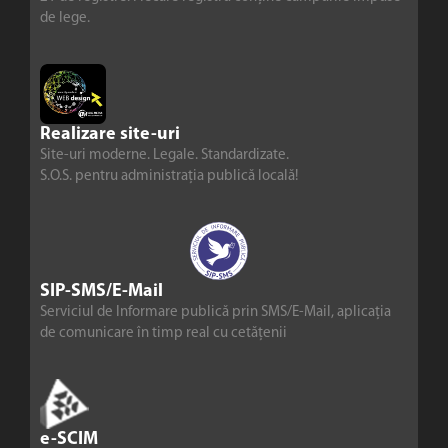
de lege.
Realizare site-uri
Site-uri moderne. Legale. Standardizate.
S.O.S. pentru administrația publică locală!
SIP-SMS/E-Mail
Serviciul de Informare publică prin SMS/E-Mail, aplicația
de comunicare în timp real cu cetățenii
e-SCIM