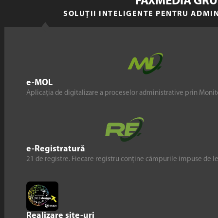
FAXMEDIA GRU
SOLUȚII INTELIGENTE PENTRU ADMI
e-MOL
Aplicația de digitalizare a proceselor administrative prin Monito
e-Registratură
21 de registre. Fiecare registru conține câmpurile impuse de l
Realizare site-uri