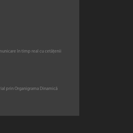
municare în timp real cu cetățenii
erial prin Organigrama Dinamică