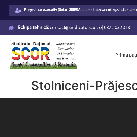
Președinte executiv Ștefan SBIERA:
presedinteexecutiv@sindicatulsco
Echipa tehnică:
contact@sindicatulscor.ro
|
0372 032 313
Prima pag
Stolniceni-Prăjes