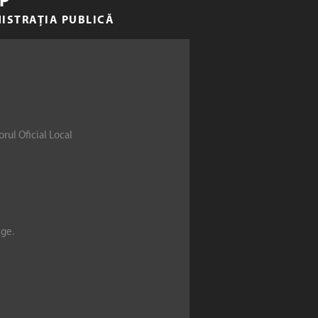
P
NISTRAȚIA PUBLICĂ
rul Oficial Local
ege.