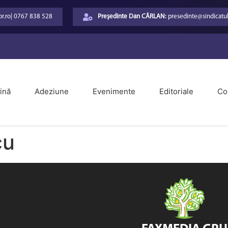
r.ro
|
0767 838 528
Președinte Dan CÂRLAN:
presedinte@sindicatul
ină
Adeziune
Evenimente
Editoriale
Co
cu