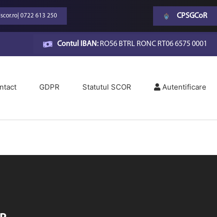
CPSGCoR
scor.ro
|
0722 613 250
Contul IBAN:
RO56 BTRL RONC RT06 6575 0001
ntact
GDPR
Statutul SCOR
Autentificare