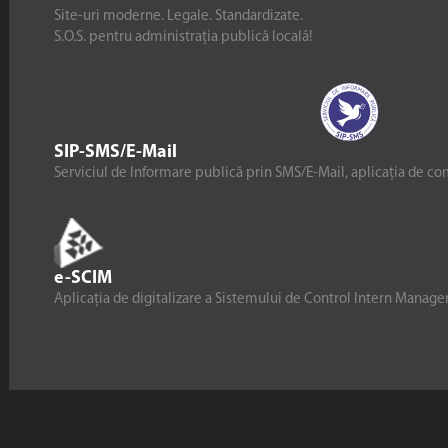
Site-uri moderne. Legale. Standardizate.
S.O.S. pentru administrația publică locală!
SIP-SMS/E-Mail
Serviciul de Informare publică prin SMS/E-Mail, aplicația de co
e-SCIM
Aplicația de digitalizare a Sistemului de Control Intern Manag