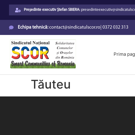
Președinte executiv Ștefan SBIERA:
presedinteexecutiv@sindicatulsco
Echipa tehnică:
contact@sindicatulscor.ro
|
0372 032 313
Prima pag
Tăuteu