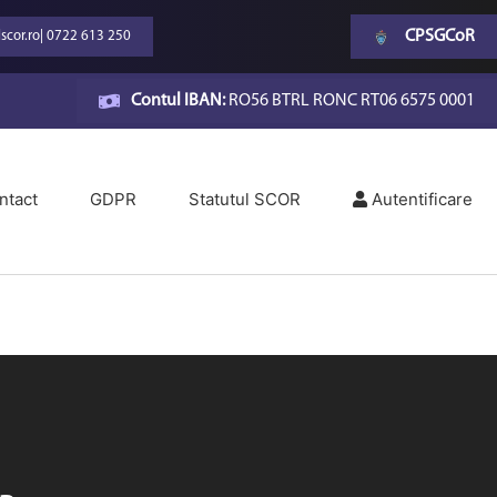
CPSGCoR
scor.ro
|
0722 613 250
Contul IBAN:
RO56 BTRL RONC RT06 6575 0001
ntact
GDPR
Statutul SCOR
Autentificare