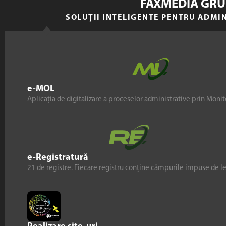
FAXMEDIA GRU
SOLUȚII INTELIGENTE PENTRU ADMI
e-MOL
Aplicația de digitalizare a proceselor administrative prin Monito
e-Registratură
21 de registre. Fiecare registru conține câmpurile impuse de l