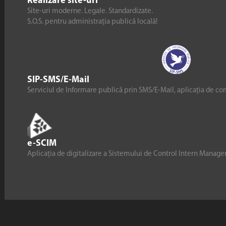
Realizare site-uri
Site-uri moderne. Legale. Standardizate.
S.O.S. pentru administrația publică locală!
SIP-SMS/E-Mail
Serviciul de Informare publică prin SMS/E-Mail, aplicația de co
e-SCIM
Aplicația de digitalizare a Sistemului de Control Intern Manag