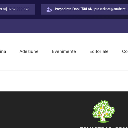
r.ro
|
0767 838 528
Președinte Dan CÂRLAN:
presedinte@sindicatul
ină
Adeziune
Evenimente
Editoriale
Co