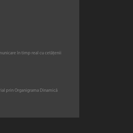
municare în timp real cu cetățenii
erial prin Organigrama Dinamică