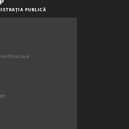
P
NISTRAȚIA PUBLICĂ
rul Oficial Local
ege.