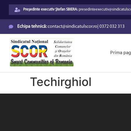
Președinte executiv Ștefan SBIERA:
presedinteexecutiv@sindicatulsco
Echipa tehnică:
contact@sindicatulscor.ro
|
0372 032 313
Prima pag
Techirghiol