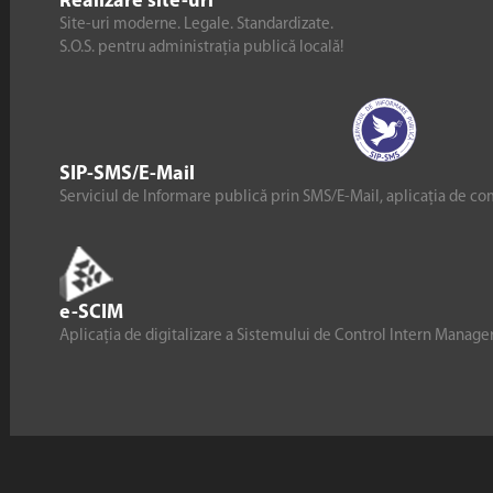
Realizare site-uri
Site-uri moderne. Legale. Standardizate.
S.O.S. pentru administrația publică locală!
SIP-SMS/E-Mail
Serviciul de Informare publică prin SMS/E-Mail, aplicația de co
e-SCIM
Aplicația de digitalizare a Sistemului de Control Intern Manag