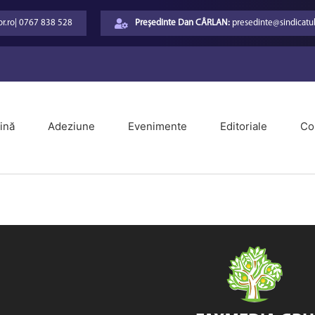
r.ro
|
0767 838 528
Președinte Dan CÂRLAN:
presedinte@sindicatul
ină
Adeziune
Evenimente
Editoriale
Co