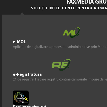
FAXMEDIA GRU
SOLUȚII INTELIGENTE PENTRU ADMI
e-MOL
Aplicația de digitalizare a proceselor administrative prin Monito
e-Registratură
21 de registre. Fiecare registru conține câmpurile impuse de l