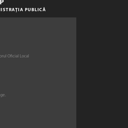
P
NISTRAȚIA PUBLICĂ
rul Oficial Local
ege.