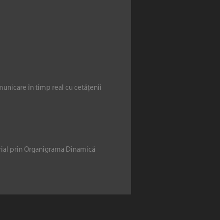
municare în timp real cu cetățenii
erial prin Organigrama Dinamică