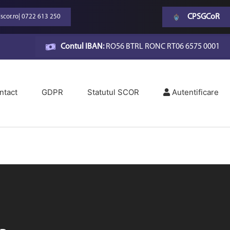
CPSGCoR
scor.ro
|
0722 613 250
Contul IBAN:
RO56 BTRL RONC RT06 6575 0001
ntact
GDPR
Statutul SCOR
Autentificare