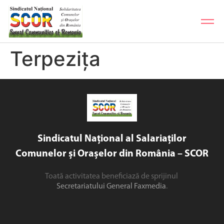
Terpezița
Sindicatul Național al Salariaților
Comunelor și Orașelor din România – SCOR
Toată activitatea beneficiază de sprijinul
Secretariatului General Faxmedia
.