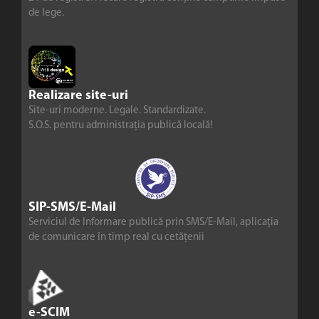
de lege.
Realizare site-uri
Site-uri moderne. Legale. Standardizate.
S.O.S. pentru administrația publică locală!
SIP-SMS/E-Mail
Serviciul de Informare publică prin SMS/E-Mail, aplicația
de comunicare în timp real cu cetățenii
e-SCIM