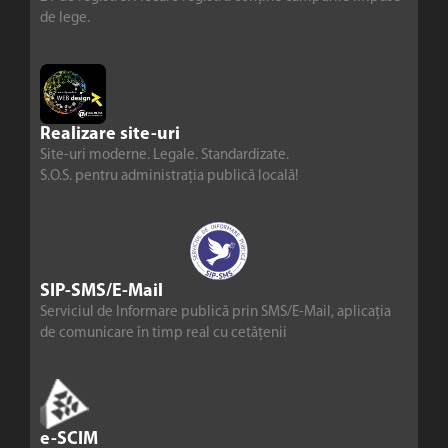
de lege.
Realizare site-uri
Site-uri moderne. Legale. Standardizate.
S.O.S. pentru administrația publică locală!
SIP-SMS/E-Mail
Serviciul de Informare publică prin SMS/E-Mail, aplicația
de comunicare în timp real cu cetățenii
e-SCIM