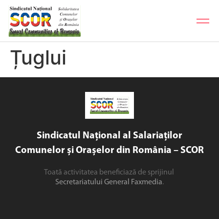
Țuglui
Sindicatul Național al Salariaților
Comunelor și Orașelor din România – SCOR
Toată activitatea beneficiază de sprijinul
Secretariatului General Faxmedia
.