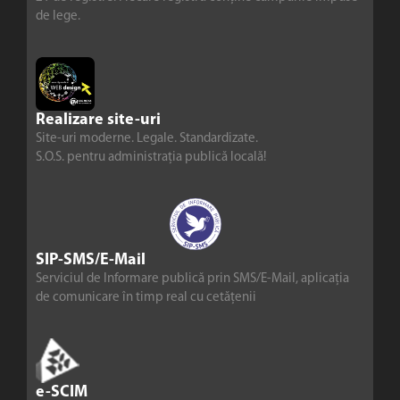
de lege.
Realizare site-uri
Site-uri moderne. Legale. Standardizate.
S.O.S. pentru administrația publică locală!
SIP-SMS/E-Mail
Serviciul de Informare publică prin SMS/E-Mail, aplicația
de comunicare în timp real cu cetățenii
e-SCIM