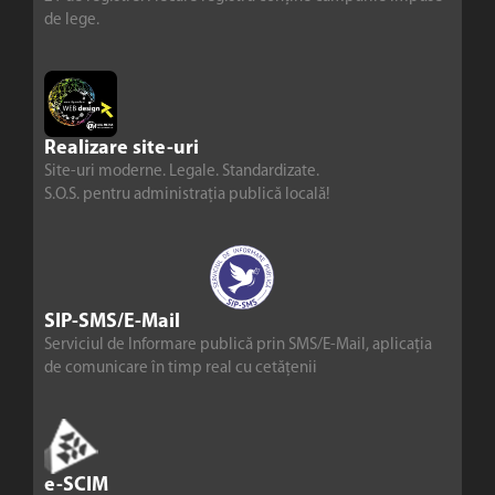
de lege.
Realizare site-uri
Site-uri moderne. Legale. Standardizate.
S.O.S. pentru administrația publică locală!
SIP-SMS/E-Mail
Serviciul de Informare publică prin SMS/E-Mail, aplicația
de comunicare în timp real cu cetățenii
e-SCIM