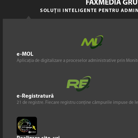
FAXMEDIA GRU
SOLUȚII INTELIGENTE PENTRU ADMI
e-MOL
Aplicația de digitalizare a proceselor administrative prin Monito
e-Registratură
21 de registre. Fiecare registru conține câmpurile impuse de l