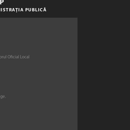
P
NISTRAȚIA PUBLICĂ
rul Oficial Local
ege.