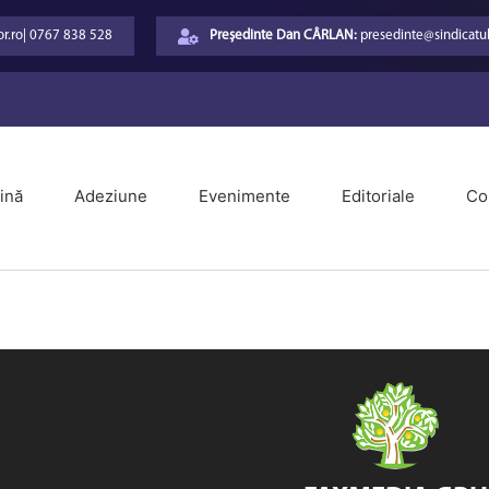
r.ro
|
0767 838 528
Președinte Dan CÂRLAN:
presedinte@sindicatul
ină
Adeziune
Evenimente
Editoriale
Co