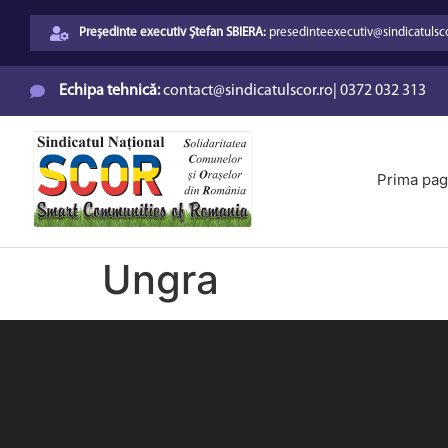
Președinte executiv Ștefan SBIERA:
presedinteexecutiv@sindicatulsco
Echipa tehnică:
contact@sindicatulscor.ro
|
0372 032 313
Prima pag
Ungra