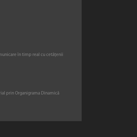
municare în timp real cu cetățenii
erial prin Organigrama Dinamică