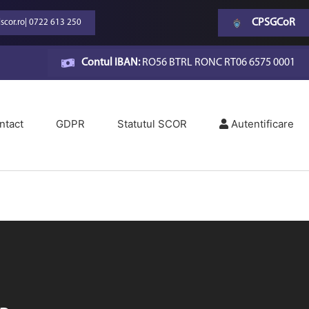
CPSGCoR
scor.ro
|
0722 613 250
Contul IBAN:
RO56 BTRL RONC RT06 6575 0001
ntact
GDPR
Statutul SCOR
Autentificare