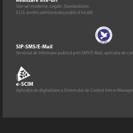
Realizare site-uri
Site-uri moderne. Legale. Standardizate.
S.O.S. pentru administrația publică locală!
SIP-SMS/E-Mail
Serviciul de Informare publică prin SMS/E-Mail, aplicația de co
e-SCIM
Aplicația de digitalizare a Sistemului de Control Intern Manag