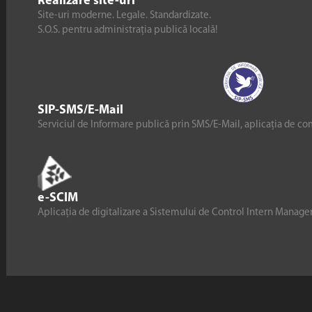
Realizare site-uri
Site-uri moderne. Legale. Standardizate.
S.O.S. pentru administrația publică locală!
SIP-SMS/E-Mail
Serviciul de Informare publică prin SMS/E-Mail, aplicația de co
e-SCIM
Aplicația de digitalizare a Sistemului de Control Intern Manag