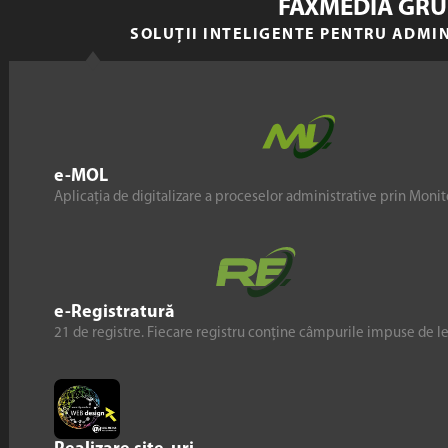
FAXMEDIA GRU
SOLUȚII INTELIGENTE PENTRU ADMI
e-MOL
Aplicația de digitalizare a proceselor administrative prin Monito
e-Registratură
21 de registre. Fiecare registru conține câmpurile impuse de l