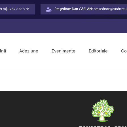
r.ro
|
0767 838 528
Președinte Dan CÂRLAN:
presedinte@sindicatul
ină
Adeziune
Evenimente
Editoriale
Co