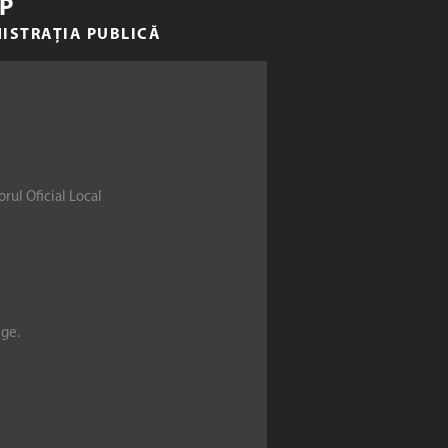
P
NISTRAȚIA PUBLICĂ
rul Oficial Local
ege.