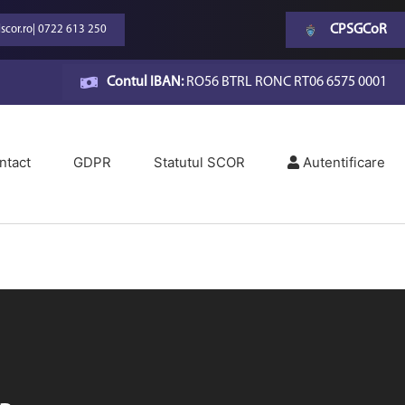
CPSGCoR
scor.ro
|
0722 613 250
Contul IBAN:
RO56 BTRL RONC RT06 6575 0001
ntact
GDPR
Statutul SCOR
Autentificare