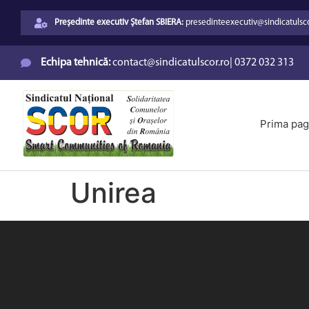
Președinte executiv Ștefan SBIERA:
presedinteexecutiv@sindicatulsco
Echipa tehnică:
contact@sindicatulscor.ro
|
0372 032 313
Prima pag
Unirea