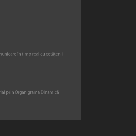
municare în timp real cu cetățenii
erial prin Organigrama Dinamică