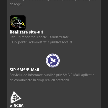
de lege.
Realizare site-uri
Site-uri moderne. Legale. Standardizate.
S.O.S. pentru administrația publică locală!
SIP-SMS/E-Mail
Serviciul de Informare publică prin SMS/E-Mail, aplicația
de comunicare în timp real cu cetățenii
e-SCIM