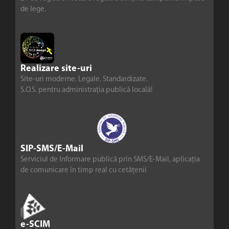
de lege.
Realizare site-uri
Site-uri moderne. Legale. Standardizate.
S.O.S. pentru administrația publică locală!
SIP-SMS/E-Mail
Serviciul de Informare publică prin SMS/E-Mail, aplicația
de comunicare în timp real cu cetățenii
e-SCIM