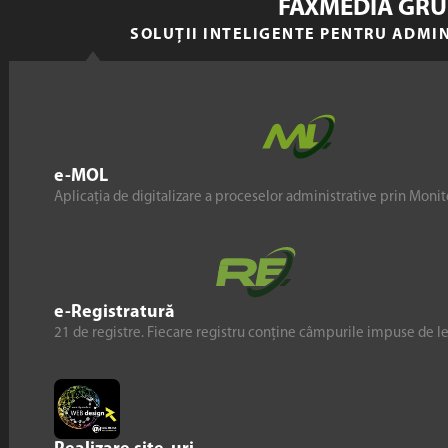
FAXMEDIA GRU
SOLUȚII INTELIGENTE PENTRU ADMI
e-MOL
Aplicația de digitalizare a proceselor administrative prin Monito
e-Registratură
21 de registre. Fiecare registru conține câmpurile impuse de l