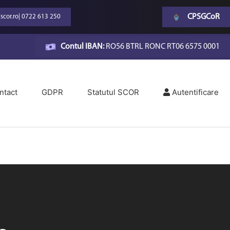
CPSGCoR
scor.ro
|
0722 613 250
Contul IBAN:
RO56 BTRL RONC RT06 6575 0001
ntact
GDPR
Statutul SCOR
Autentificare