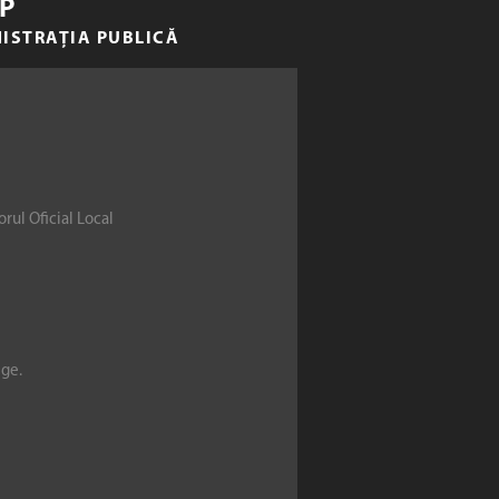
P
NISTRAȚIA PUBLICĂ
rul Oficial Local
ege.