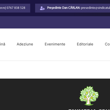
r.ro
|
0767 838 528
Președinte Dan CÂRLAN:
presedinte@sindicatul
ină
Adeziune
Evenimente
Editoriale
Co