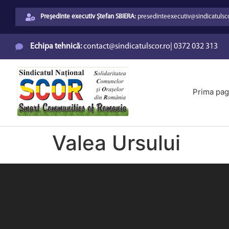
Președinte executiv Ștefan SBIERA:
presedinteexecutiv@sindicatulsco
Echipa tehnică:
contact@sindicatulscor.ro
|
0372 032 313
Prima pag
Valea Ursului