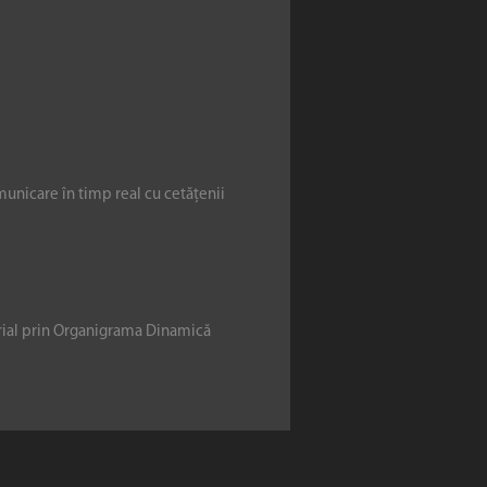
municare în timp real cu cetățenii
erial prin Organigrama Dinamică