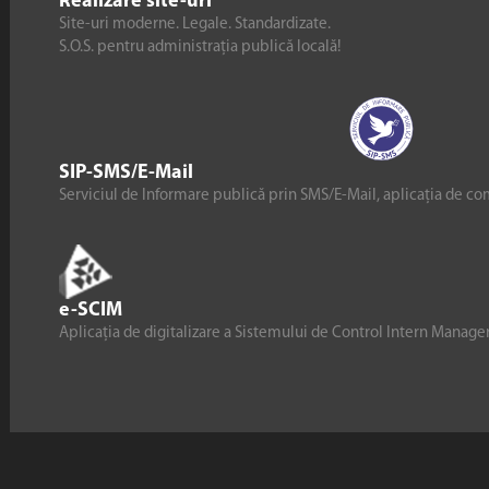
Realizare site-uri
Site-uri moderne. Legale. Standardizate.
S.O.S. pentru administrația publică locală!
SIP-SMS/E-Mail
Serviciul de Informare publică prin SMS/E-Mail, aplicația de co
e-SCIM
Aplicația de digitalizare a Sistemului de Control Intern Manag