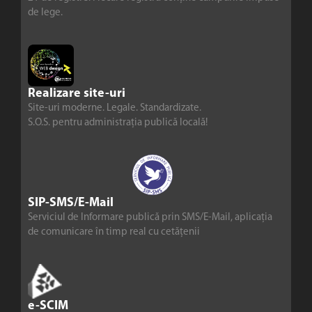
de lege.
Realizare site-uri
Site-uri moderne. Legale. Standardizate.
S.O.S. pentru administrația publică locală!
SIP-SMS/E-Mail
Serviciul de Informare publică prin SMS/E-Mail, aplicația
de comunicare în timp real cu cetățenii
e-SCIM