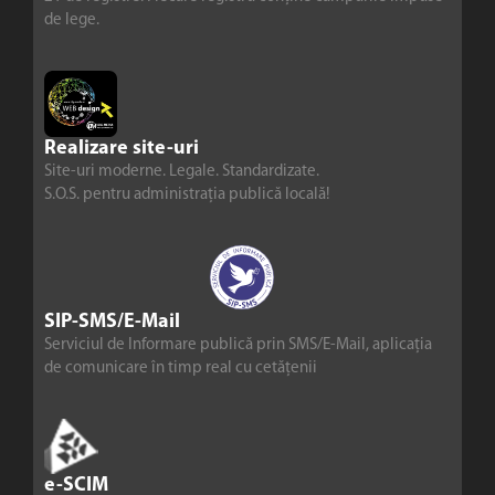
de lege.
Realizare site-uri
Site-uri moderne. Legale. Standardizate.
S.O.S. pentru administrația publică locală!
SIP-SMS/E-Mail
Serviciul de Informare publică prin SMS/E-Mail, aplicația
de comunicare în timp real cu cetățenii
e-SCIM