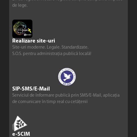
de lege.
Realizare site-uri
Site-uri moderne. Legale. Standardizate.
S.O.S. pentru administrația publică locală!
SIP-SMS/E-Mail
Serviciul de Informare publică prin SMS/E-Mail, aplicația
de comunicare în timp real cu cetățenii
e-SCIM