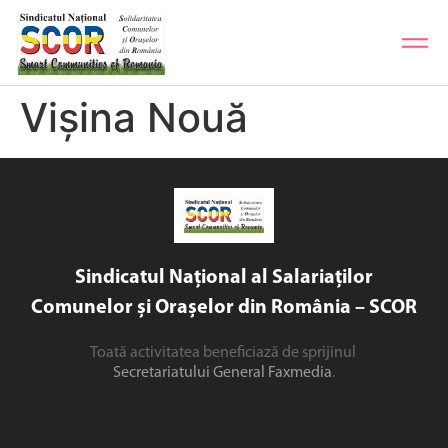
Vișina Nouă
Sindicatul Național al Salariaților
Comunelor și Orașelor din România – SCOR
Toată activitatea beneficiază de sprijinul
Secretariatului General Faxmedia
.