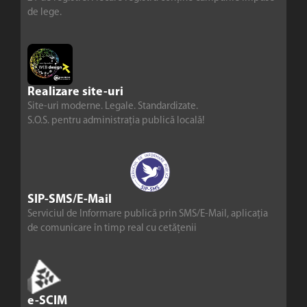
de lege.
Realizare site-uri
Site-uri moderne. Legale. Standardizate.
S.O.S. pentru administrația publică locală!
SIP-SMS/E-Mail
Serviciul de Informare publică prin SMS/E-Mail, aplicația
de comunicare în timp real cu cetățenii
e-SCIM