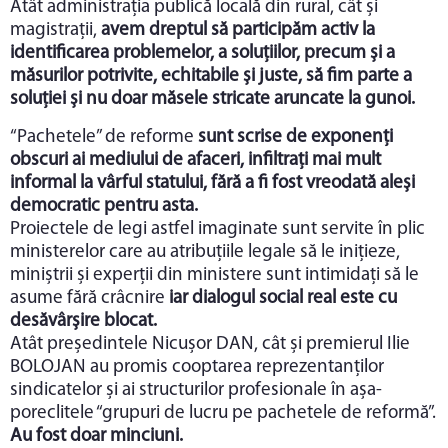
Atât administrația publică locală din rural, cât și
magistrații,
avem dreptul să participăm activ la
identificarea problemelor, a soluțiilor, precum și a
măsurilor potrivite, echitabile și juste, să fim parte a
soluției și nu doar măsele stricate aruncate la gunoi.
“Pachetele” de reforme
sunt scrise de exponenți
obscuri ai mediului de afaceri, infiltrați mai mult
informal la vârful statului, fără a fi fost vreodată aleși
democratic pentru asta.
Proiectele de legi astfel imaginate sunt servite în plic
ministerelor care au atribuțiile legale să le inițieze,
miniștrii și experții din ministere sunt intimidați să le
asume fără crâcnire
iar dialogul social real este cu
desăvârșire blocat.
Atât președintele Nicușor DAN, cât și premierul Ilie
BOLOJAN au promis cooptarea reprezentanților
sindicatelor și ai structurilor profesionale în așa-
poreclitele “grupuri de lucru pe pachetele de reformă”.
Au fost doar minciuni.