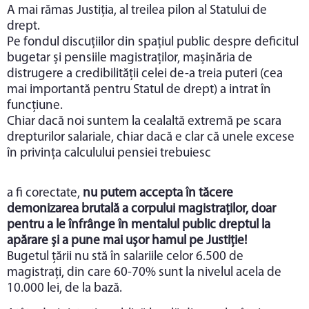
A mai rămas Justiția, al treilea pilon al Statului de
drept.
Pe fondul discuțiilor din spațiul public despre deficitul
bugetar și pensiile magistraților, mașinăria de
distrugere a credibilității celei de-a treia puteri (cea
mai importantă pentru Statul de drept) a intrat în
funcțiune.
Chiar dacă noi suntem la cealaltă extremă pe scara
drepturilor salariale, chiar dacă e clar că unele excese
în privința calculului pensiei trebuiesc
a fi corectate,
nu putem accepta în tăcere
demonizarea brutală a corpului magistraților, doar
pentru a le înfrânge în mentalul public dreptul la
apărare și a pune mai ușor hamul pe Justiție!
Bugetul țării nu stă în salariile celor 6.500 de
magistrați, din care 60-70% sunt la nivelul acela de
10.000 lei, de la bază.