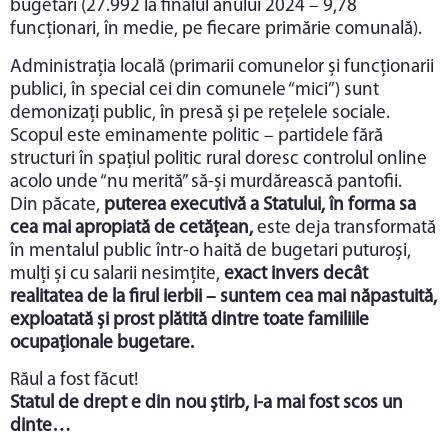
bugetari (27.992 la finalul anului 2024 – 9,78
funcționari, în medie, pe fiecare primărie comunală).
Administrația locală (primarii comunelor și funcționarii
publici, în special cei din comunele “mici”) sunt
demonizați public, în presă și pe rețelele sociale.
Scopul este eminamente politic – partidele fără
structuri în spațiul politic rural doresc controlul online
acolo unde “nu merită” să-și murdărească pantofii.
Din păcate,
puterea executivă a Statului, în forma sa
cea mai apropiată de cetățean,
este deja transformată
în mentalul public într-o haită de bugetari puturoși,
mulți și cu salarii nesimțite,
exact invers decât
realitatea de la firul ierbii – suntem cea mai năpastuită,
exploatată și prost plătită dintre toate familiile
ocupaționale bugetare.
Răul a fost făcut!
Statul de drept e din nou știrb, i-a mai fost scos un
dinte…