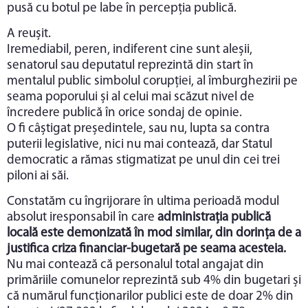
pusă cu botul pe labe în percepția publică.
A reușit.
Iremediabil, peren, indiferent cine sunt aleșii,
senatorul sau deputatul reprezintă din start în
mentalul public simbolul corupției, al îmburghezirii pe
seama poporului și al celui mai scăzut nivel de
încredere publică în orice sondaj de opinie.
O fi câștigat președintele, sau nu, lupta sa contra
puterii legislative, nici nu mai contează, dar Statul
democratic a rămas stigmatizat pe unul din cei trei
piloni ai săi.
Constatăm cu îngrijorare în ultima perioadă modul
absolut iresponsabil în care
administrația publică
locală este demonizată în mod similar, din dorința de a
justifica criza financiar-bugetară pe seama acesteia.
Nu mai contează că personalul total angajat din
primăriile comunelor reprezintă sub 4% din bugetari și
că numărul funcționarilor publici este de doar 2% din